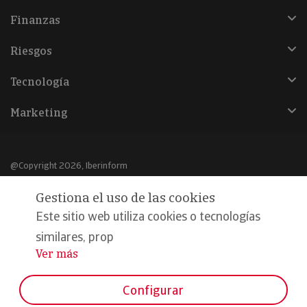
Finanzas
Riesgos
Tecnología
Marketing
@Copyright 2026, Iberinform
Gestiona el uso de las cookies
Aviso legal
Este sitio web utiliza cookies o tecnologías
Política de cookies
similares, prop
Declaración de privacidad
Ver más
...
Compromiso calidad y seguridad
Configurar
Formamos parte de: