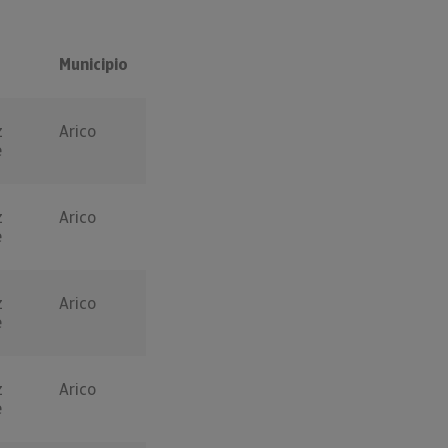
Municipio
z
Arico
e
z
Arico
e
z
Arico
e
z
Arico
e