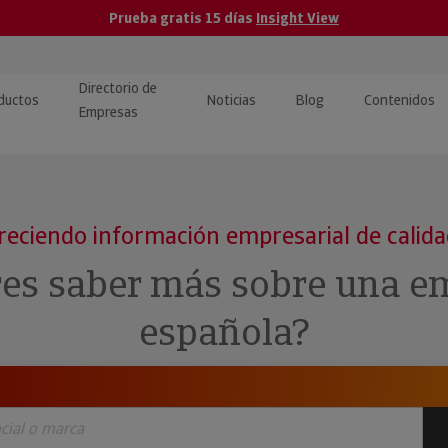
Prueba gratis 15 días
Insight View
Directorio de
ductos
Noticias
Blog
Contenidos
Empresas
caPro · Análisis de datos
eos: presentación de
ormación empresas
ancieros
ducto y tutoriales
reciendo información empresarial de calid
ormación Pública
 · Integración de Datos para
cionario Económico
res saber más sobre una e
M y ERP
ormación Investigada
española?
llect · Recuperación de
uda