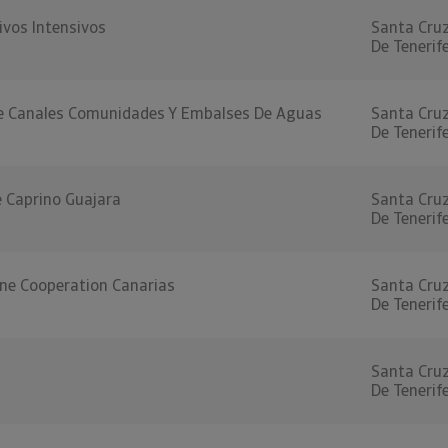
ivos Intensivos
Santa Cru
De Tenerif
e Canales Comunidades Y Embalses De Aguas
Santa Cru
De Tenerif
 Caprino Guajara
Santa Cru
De Tenerif
ine Cooperation Canarias
Santa Cru
De Tenerif
Santa Cru
De Tenerif