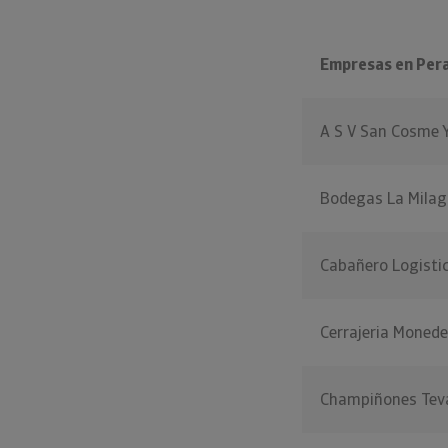
Empresas en Peral
A S V San Cosme 
Bodegas La Milag
Cabañero Logisti
Cerrajeria Monede
Champiñones Tev