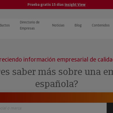
Prueba gratis 15 días
Insight View
Directorio de
ductos
Noticias
Blog
Contenidos
Empresas
caPro · Análisis de datos
eos: presentación de
ormación empresas
ancieros
ducto y tutoriales
reciendo información empresarial de calid
ormación Pública
 · Integración de Datos para
cionario Económico
res saber más sobre una e
M y ERP
ormación Investigada
española?
llect · Recuperación de
uda