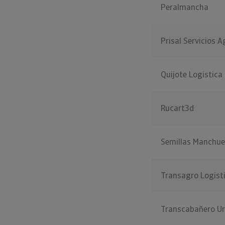
Peralmancha
Prisal Servicios A
Quijote Logistica
Rucart3d
Semillas Manchue
Transagro Logist
Transcabañero U