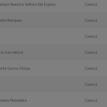
Campo Nuestra Señora Del Espino
Cuenca
areño Marques
Cuenca
Cuenca
cio Gas Hersol
Cuenca
orte Garcia Choza
Cuenca
Cuenca
Armero Monedero
Cuenca