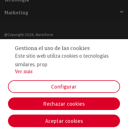
Marketing
@Copyright 2026, Iberinform
Gestiona el uso de las cookies
Aviso legal
Este sitio web utiliza cookies o tecnologías
Política de cookies
similares, prop
Declaración de privacidad
Ver más
...
Compromiso calidad y seguridad
Configurar
Formamos parte de:
Rechazar cookies
Aceptar cookies