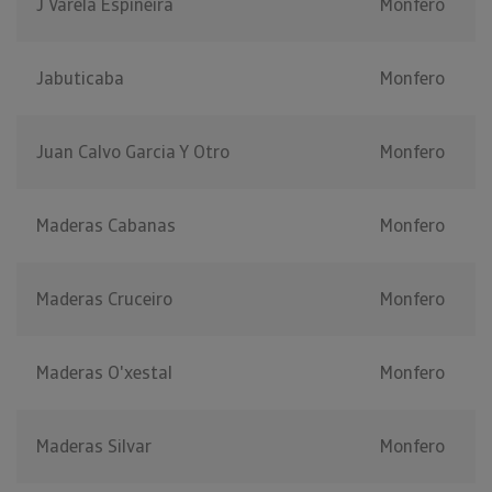
J Varela Espiñeira
Monfero
Jabuticaba
Monfero
Juan Calvo Garcia Y Otro
Monfero
Maderas Cabanas
Monfero
Maderas Cruceiro
Monfero
Maderas O'xestal
Monfero
Maderas Silvar
Monfero