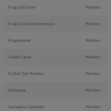
Fraga Do Eume
Monfero
Fragas Do Eume Aventura
Monfero
Frageseume
Monfero
Fuskin Casas
Monfero
Futbol Club Monfero
Monfero
Galilandia
Monfero
Ganaderia Caldovilar
Monfero