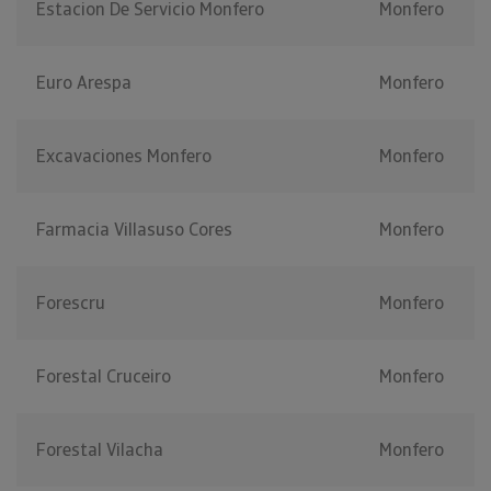
Estacion De Servicio Monfero
Monfero
Euro Arespa
Monfero
Excavaciones Monfero
Monfero
Farmacia Villasuso Cores
Monfero
Forescru
Monfero
Forestal Cruceiro
Monfero
Forestal Vilacha
Monfero