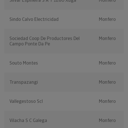
Silvar Espiñeira S A T 1260 Xuga
Monfero
Sindo Calvo Electricidad
Monfero
Sociedad Coop De Productores Del
Monfero
Campo Ponte Da Pe
Souto Montes
Monfero
Transpazangi
Monfero
Vallegestoso Scl
Monfero
Vilacha S C Galega
Monfero