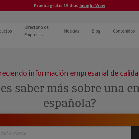
Prueba gratis 15 días
Insight View
Directorio de
ductos
Noticias
Blog
Contenidos
Empresas
caPro · Análisis de datos
eos: presentación de
ormación empresas
ancieros
ducto y tutoriales
reciendo información empresarial de calid
ormación Pública
 · Integración de Datos para
cionario Económico
res saber más sobre una e
M y ERP
ormación Investigada
española?
llect · Recuperación de
uda