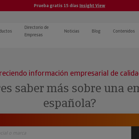
Prueba gratis 15 días
Insight View
Directorio de
ductos
Noticias
Blog
Contenidos
Empresas
caPro · Análisis de datos
eos: presentación de
ormación empresas
ancieros
ducto y tutoriales
reciendo información empresarial de calid
ormación Pública
 · Integración de Datos para
cionario Económico
res saber más sobre una e
M y ERP
ormación Investigada
española?
llect · Recuperación de
uda