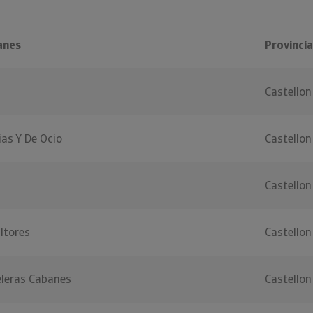
anes
Provincia
Castellon
ias Y De Ocio
Castellon
Castellon
ltores
Castellon
eleras Cabanes
Castellon