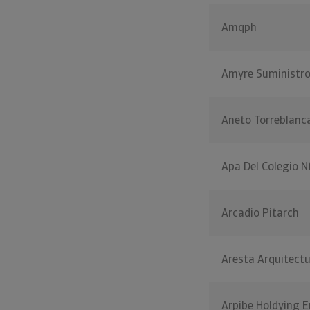
Amqph
Amyre Suministr
Aneto Torreblanc
Apa Del Colegio N
Arcadio Pitarch
Aresta Arquitectu
Arpibe Holdying E