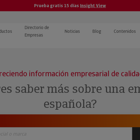
Prueba gratis 15 días
Insight View
Directorio de
ductos
Noticias
Blog
Contenidos
Empresas
caPro · Análisis de datos
eos: presentación de
ormación empresas
ancieros
ducto y tutoriales
reciendo información empresarial de calid
ormación Pública
 · Integración de Datos para
cionario Económico
res saber más sobre una e
M y ERP
ormación Investigada
española?
llect · Recuperación de
uda