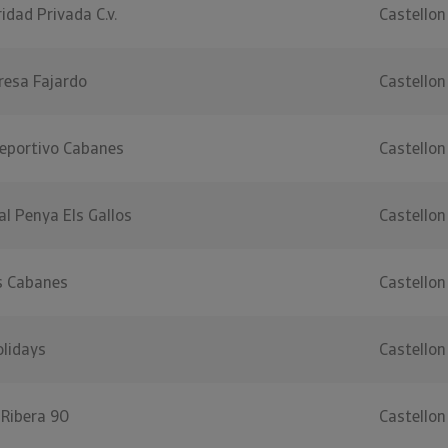
idad Privada C.v.
Castellon
resa Fajardo
Castellon
Deportivo Cabanes
Castellon
al Penya Els Gallos
Castellon
s Cabanes
Castellon
olidays
Castellon
Ribera 90
Castellon