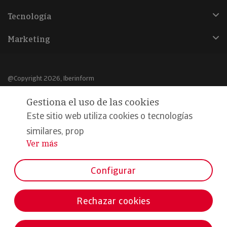
Tecnología
Marketing
@Copyright 2026, Iberinform
Gestiona el uso de las cookies
Aviso legal
Este sitio web utiliza cookies o tecnologías
Política de cookies
similares, prop
Declaración de privacidad
Ver más
...
Compromiso calidad y seguridad
Configurar
Formamos parte de:
Rechazar cookies