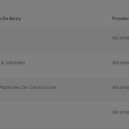
 De Alcoy
Provinc
Alicant
s & Solutions
Alicant
Materiales De Construccion
Alicant
Alicant