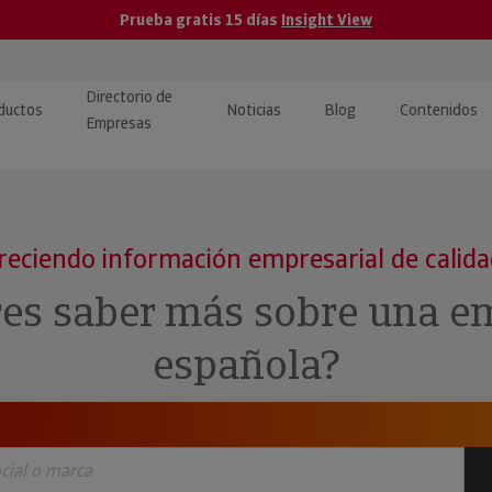
Prueba gratis 15 días
Insight View
Directorio de
ductos
Noticias
Blog
Contenidos
Empresas
caPro · Análisis de datos
eos: presentación de
ormación empresas
ancieros
ducto y tutoriales
reciendo información empresarial de calid
ormación Pública
 · Integración de Datos para
cionario Económico
res saber más sobre una e
M y ERP
ormación Investigada
española?
llect · Recuperación de
uda