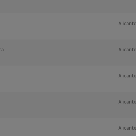
Alicant
ca
Alicant
Alicant
Alicant
Alicant