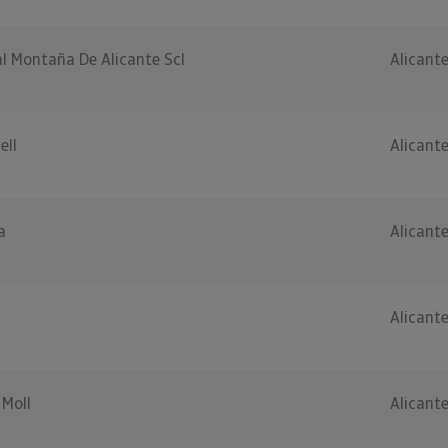
al Montaña De Alicante Scl
Alicant
ell
Alicant
a
Alicant
Alicant
 Moll
Alicant