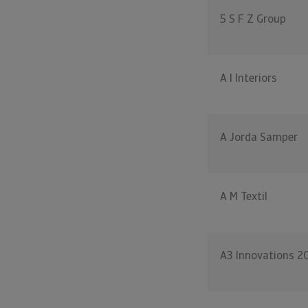
5 S F Z Group
A I Interiors
A Jorda Samper
A M Textil
A3 Innovations 2