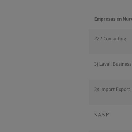
Empresas en Muro
227 Consulting
3j Lavall Busines
3s Import Export 
5 A 5 M