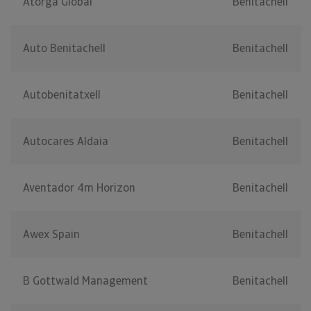
Atorga Global
Benitachell
Auto Benitachell
Benitachell
Autobenitatxell
Benitachell
Autocares Aldaia
Benitachell
Aventador 4m Horizon
Benitachell
Awex Spain
Benitachell
B Gottwald Management
Benitachell