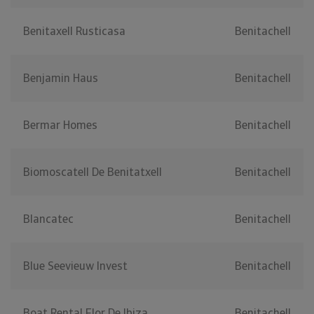
Benitaxell Rusticasa
Benitachell
Benjamin Haus
Benitachell
Bermar Homes
Benitachell
Biomoscatell De Benitatxell
Benitachell
Blancatec
Benitachell
Blue Seevieuw Invest
Benitachell
Boat Rental Flor De Ibiza
Benitachell