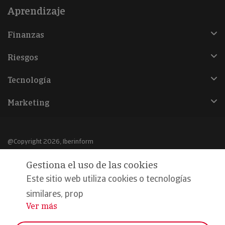
Aprendizaje
Finanzas
Riesgos
Tecnología
Marketing
@Copyright 2026, Iberinform
Gestiona el uso de las cookies
Aviso legal
Este sitio web utiliza cookies o tecnologías
Política de cookies
similares, prop
Declaración de privacidad
Ver más
...
Compromiso calidad y seguridad