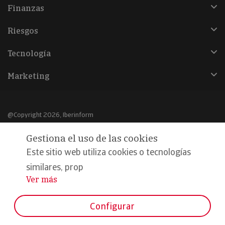
Finanzas
Riesgos
Tecnología
Marketing
@Copyright 2026, Iberinform
Gestiona el uso de las cookies
Aviso legal
Este sitio web utiliza cookies o tecnologías
Política de cookies
similares, prop
Declaración de privacidad
Ver más
...
Compromiso calidad y seguridad
Configurar
Formamos parte de: