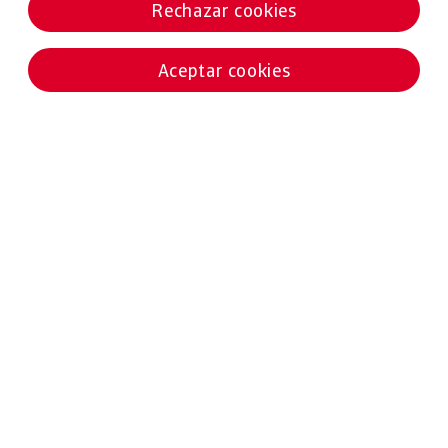
Rechazar cookies
Aceptar cookies
Noticias destacadas
02 ABRIL 2025
ESTUDIOS
La incertidumbre arancelaria afecta al 48% de las