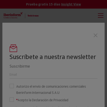
Prueba gratis 15 días
Insight View
TODAS
VER MÁS
El 19% de las empresas cántabras tienen
Últimas noticias
un riesgo elevado o máximo de impago
Suscríbete a nuestra newsletter
Suscribirme
¿Qué es la flexibilidad
financiera? | Iberinform
Autorizo el envío de comunicaciones comerciales
Iberinform Internacional S.A.U
18 OCTUBRE 2021
Iberinform
*
Acepto la Declaración de Privacidad
FINANZAS-Y-RIESGOS