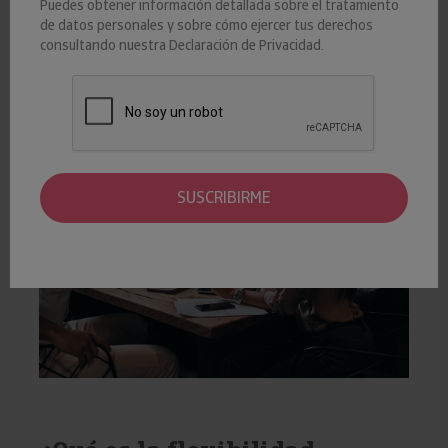
Puedes obtener información detallada sobre el tratamiento
Es la capacidad de una empresa para
adaptarse a los cambios
de datos personales y sobre cómo ejercer tus derechos
del entorno financiero, y obtener los
fondos que financien su
consultando nuestra
Declaración de Privacidad
.
actividad
en condiciones razonables.
SUSCRIBIRME