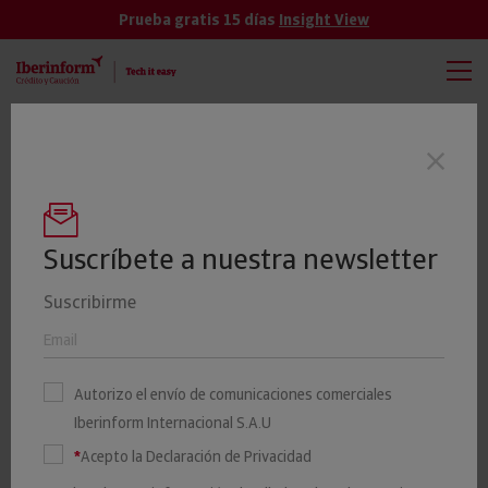
Prueba gratis 15 días
Insight View
TODAS
VER MÁS
El 19% de las empresas cántabras tienen
Últimas noticias
un riesgo elevado o máximo de impago
Suscríbete a nuestra newsletter
Suscribirme
¿Qué es un burofax y cómo
se puede enviar? |
Autorizo el envío de comunicaciones comerciales
Iberinform
Iberinform Internacional S.A.U
*
Acepto la Declaración de Privacidad
25 ENERO 2021
Iberinform