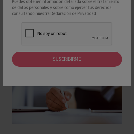
Puedes obtener información detallada sobre el tratamiento
FINANZAS-Y-RIESGOS
de datos personales y sobre cómo ejercer tus derechos
consultando nuestra
Declaración de Privacidad
.
El
burofax
es un servicio utilizado para el envío urgente y
seguro de documentos. Conoce cuáles son sus principales
características y métodos de envío.
SUSCRIBIRME