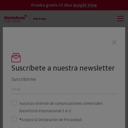
Prueba gratis 15 días
Insight View
TODAS
VER MÁS
El importe de las reducciones de capital
Últimas noticias
sube un 4,5% hasta junio
Suscríbete a nuestra newsletter
Suscribirme
El 25% de las empresas
murcianas presenta un
Autorizo el envío de comunicaciones comerciales
elevado riesgo de impago
Iberinform Internacional S.A.U
*
Acepto la Declaración de Privacidad
08 JUNIO 2023
Insight View