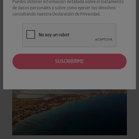
Puedes obtener información detallada sobre el tratamiento
ANALISIS-GEOGRAFICO
de datos personales y sobre cómo ejercer tus derechos
consultando nuestra
Declaración de Privacidad
.
De acuerdo con los datos que ofrece Insight View, el tejido
productivo de Murcia ha registrado un deterioro de seis
puntos de su riesgo de crédito frente a los niveles previos a
la pandemia.
SUSCRIBIRME