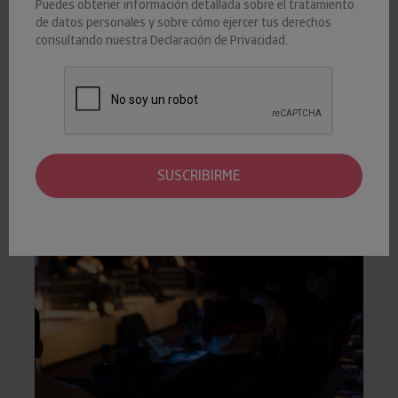
Puedes obtener información detallada sobre el tratamiento
03 ABRIL 2024
Iberinform
de datos personales y sobre cómo ejercer tus derechos
consultando nuestra
IBERINFORM
Declaración de Privacidad
.
Álvaro Nadal y Jordi Sevilla analizarán junto a empresarios y
directivos de la ciudad los desafíos empresariales en un
entorno económico global cambiante.
SUSCRIBIRME