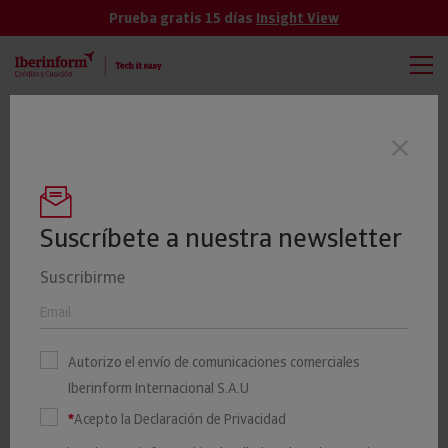
Prueba gratis 15 días
Insight View
TODAS
VER MÁS
El 19% de las empresas cántabras tienen
Últimas noticias
un riesgo elevado o máximo de impago
Suscríbete a nuestra newsletter
Suscribirme
Crédito y Caución e
Iberinform impulsan los
Autorizo el envío de comunicaciones comerciales
Diálogos para el Desarrollo
Iberinform Internacional S.A.U
en Alicante
*
Acepto la Declaración de Privacidad