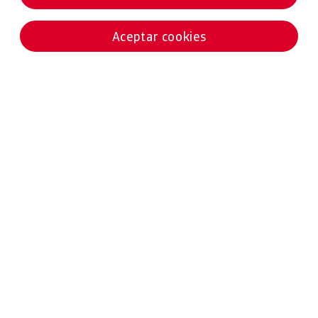
Aceptar cookies
Noticias destacadas
02 ABRIL 2025
ESTUDIOS
La incertidumbre arancelaria afecta al 48% de las
empresas españolas