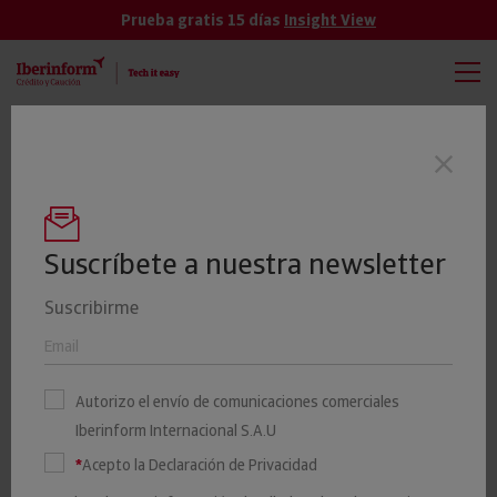
Prueba gratis 15 días
Insight View
TODAS
VER MÁS
El importe de las reducciones de capital
Últimas noticias
sube un 4,5% hasta junio
Suscríbete a nuestra newsletter
Suscribirme
Las 5.000 mayores empresas
españolas facturan casi 1,2
Autorizo el envío de comunicaciones comerciales
billones de euros
Iberinform Internacional S.A.U
*
Acepto la Declaración de Privacidad
21 ENERO 2020
Iberinform