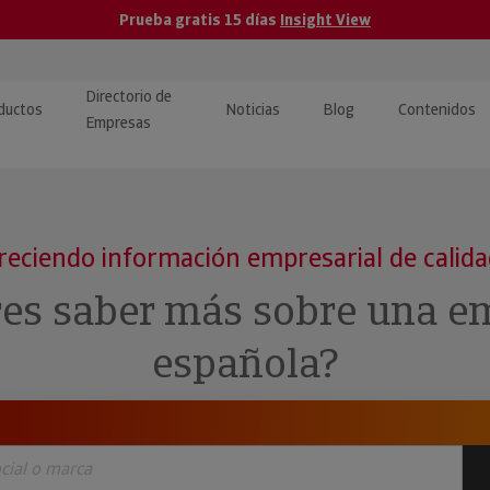
Prueba gratis 15 días
Insight View
Directorio de
ductos
Noticias
Blog
Contenidos
Empresas
caPro · Análisis de datos
eos: presentación de
ormación empresas
ancieros
ducto y tutoriales
reciendo información empresarial de calid
ormación Pública
 · Integración de Datos para
cionario Económico
res saber más sobre una e
M y ERP
ormación Investigada
española?
llect · Recuperación de
uda