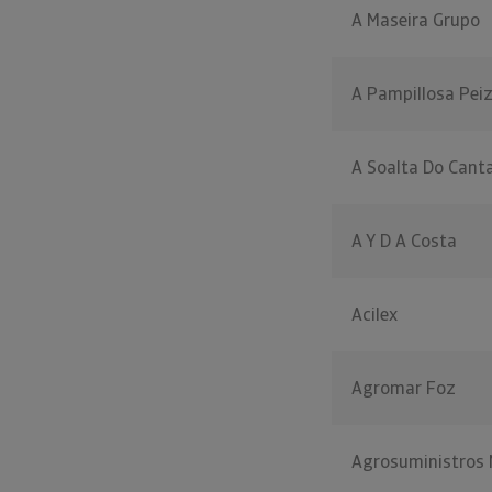
A Maseira Grupo
A Pampillosa Peiz
A Soalta Do Cant
A Y D A Costa
Acilex
Agromar Foz
Agrosuministros 