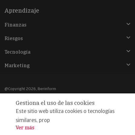
Aprendizaje
Finanzas
Riesgos
Tecnología
Marketing
@Copyright 2026, Iberinform
Gestiona el uso de las cookies
Aviso legal
Este sitio web utiliza cookies o tecnologías
Política de cookies
similares, prop
Declaración de privacidad
Ver más
...
Compromiso calidad y seguridad