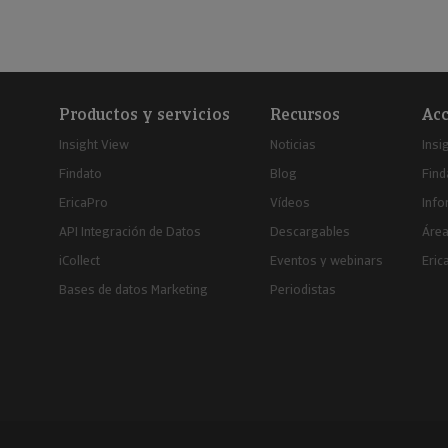
Productos y servicios
Recursos
Acc
Insight View
Noticias
Insi
Findato
Blog
Find
EricaPro
Vídeos
Inf
API Integración de Datos
Descargables
Área
iCollect
Eventos y webinars
Eric
Bases de datos Marketing
Periodistas