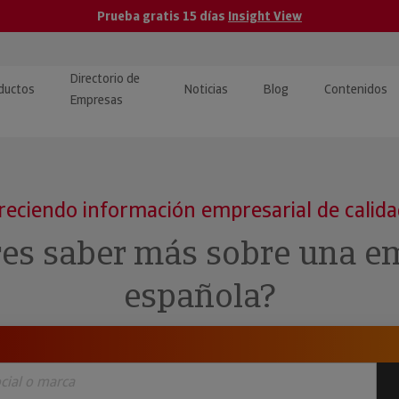
Prueba gratis 15 días
Insight View
Directorio de
ductos
Noticias
Blog
Contenidos
Empresas
caPro · Análisis de datos
eos: presentación de
ormación empresas
ancieros
ducto y tutoriales
reciendo información empresarial de calid
ormación Pública
 · Integración de Datos para
cionario Económico
res saber más sobre una e
M y ERP
ormación Investigada
española?
llect · Recuperación de
uda