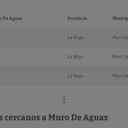
o De Aguas
Provincia
Municip
La Rioja
Muro D
La Rioja
Muro D
l
La Rioja
Muro D
1
s cercanos a Muro De Aguas