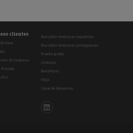
eso clientes
Buscador empresas españolas
ght View
Buscador empresas portuguesas
ato
Prueba gratis
ormes de Empresa
Contacto
 Privada
Iberinform
a Pro
FAQs
Canal de denuncias
Iberinform en Linkedin