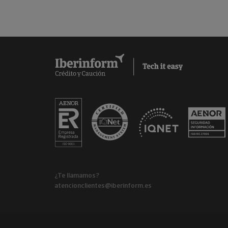
¿Te llamamos?
atencionclientes@iberinform.es