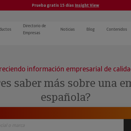
Prueba gratis 15 días
Insight View
Directorio de
ductos
Noticias
Blog
Contenidos
Empresas
caPro · Análisis de datos
eos: presentación de
ormación empresas
ancieros
ducto y tutoriales
reciendo información empresarial de calid
ormación Pública
 · Integración de Datos para
cionario Económico
res saber más sobre una e
M y ERP
ormación Investigada
española?
llect · Recuperación de
uda