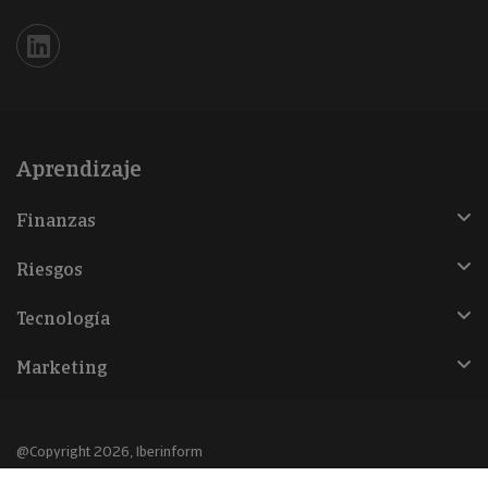
Iberinform en Linkedin
Aprendizaje
Finanzas
Riesgos
Tecnología
Marketing
@Copyright 2026, Iberinform