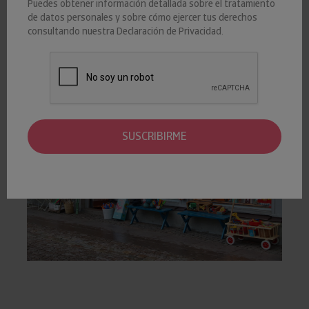
Puedes obtener información detallada sobre el tratamiento
El comercio al por menor de juguetes se concentra en las
de datos personales y sobre cómo ejercer tus derechos
provincias de Madrid (21%), Barcelona (13%), Málaga (5%),
consultando nuestra
Declaración de Privacidad
.
Alicante (5%), Valencia (4%) y Sevilla (4%).
SUSCRIBIRME