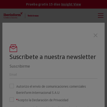
Prueba gratis 15 días
Insight View
TODAS
VER MÁS
Las empresas gallegas presentan un
Últimas noticias
riesgo máximo o elevado de impago del
24%
Suscríbete a nuestra newsletter
Suscribirme
El 21% de las jugueterías
está en riesgo de impago
Autorizo el envío de comunicaciones comerciales
Iberinform Internacional S.A.U
14 DICIEMBRE 2022
Iberinform
Iberinform
*
Acepto la Declaración de Privacidad
EMPRESAS0