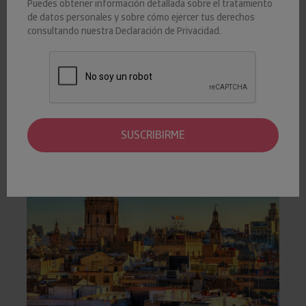
Puedes obtener información detallada sobre el tratamiento
EMPRESAS0
de datos personales y sobre cómo ejercer tus derechos
consultando nuestra
Declaración de Privacidad
.
Su facturación supone un 5,8% del total del Ranking de las
5.000 mayores empresas
Valencia acumula el 57% de mayores empresas de la
Comunidad Autónoma
SUSCRIBIRME