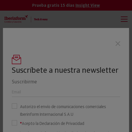
Prueba gratis 15 días
Insight View
TODAS
VER MÁS
La constitución de empresas sube un 11%
Últimas noticias
en los seis primeros meses de 2026
Suscríbete a nuestra newsletter
Suscribirme
El 8,7% de las 5.000 mayores
empresas tiene su sede en la
Autorizo el envío de comunicaciones comerciales
Comunidad Valenciana
Iberinform Internacional S.A.U
*
Acepto la Declaración de Privacidad
03 FEBRERO 2020
Iberinform