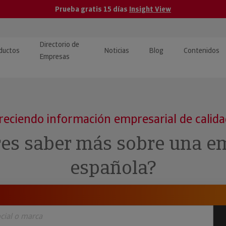
Prueba gratis 15 días
Insight View
Directorio de
ductos
Noticias
Blog
Contenidos
Empresas
caPro · Análisis de datos
eos: presentación de
ormación empresas
ancieros
ducto y tutoriales
reciendo información empresarial de calid
ormación Pública
 · Integración de Datos para
cionario Económico
res saber más sobre una e
M y ERP
ormación Investigada
española?
llect · Recuperación de
uda