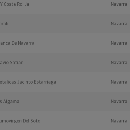
 Y Costa Rol Ja
Navarra
roli
Navarra
lanca De Navarra
Navarra
avio Satian
Navarra
talicas Jacinto Estarriaga
Navarra
es Algama
Navarra
umovirgen Del Soto
Navarra