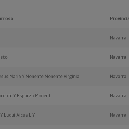
arroso
Provinci
Navarra
isto
Navarra
esus Maria Y Monente Monente Virginia
Navarra
Vicente Y Esparza Monent
Navarra
 Y Luqui Aicua L Y
Navarra