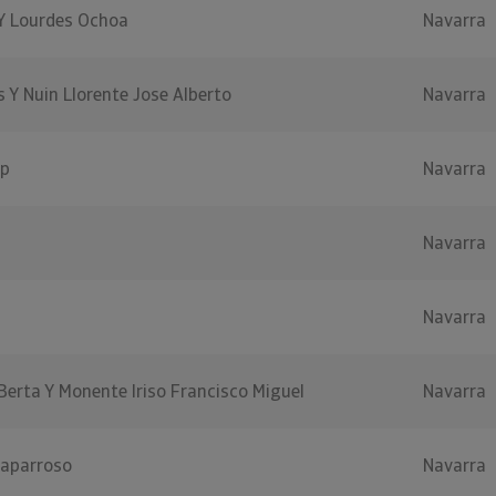
 Y Lourdes Ochoa
Navarra
s Y Nuin Llorente Jose Alberto
Navarra
rp
Navarra
Navarra
Navarra
erta Y Monente Iriso Francisco Miguel
Navarra
Caparroso
Navarra