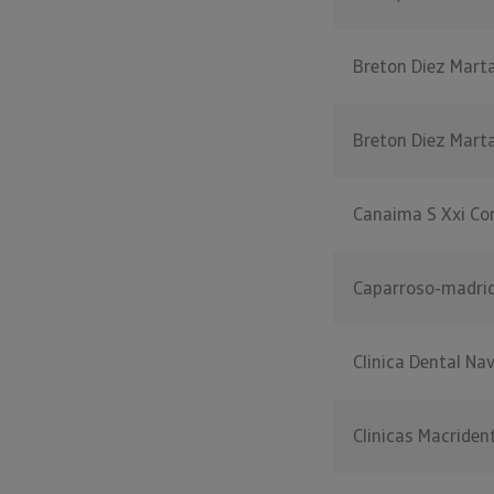
Breton Diez Marta
Breton Diez Marta
Canaima S Xxi Co
Caparroso-madrid
Clinica Dental Na
Clinicas Macriden