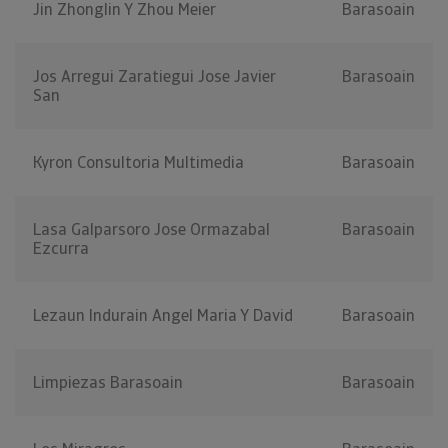
Jin Zhonglin Y Zhou Meier
Barasoain
Jos Arregui Zaratiegui Jose Javier
Barasoain
San
Kyron Consultoria Multimedia
Barasoain
Lasa Galparsoro Jose Ormazabal
Barasoain
Ezcurra
Lezaun Indurain Angel Maria Y David
Barasoain
Limpiezas Barasoain
Barasoain