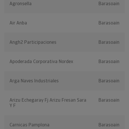
Agronsella
Barasoain
Air Anba
Barasoain
Angh2 Participaciones
Barasoain
Apoderada Corporativa Nordex
Barasoain
Arga Naves Industriales
Barasoain
Arizu Echegaray Fj Arizu Fresan Sara
Barasoain
Y F
Carnicas Pamplona
Barasoain