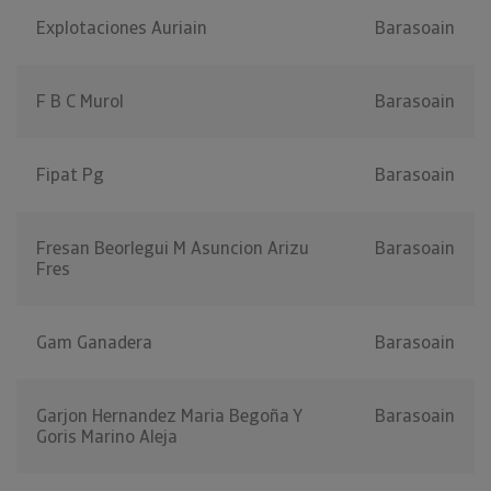
Explotaciones Auriain
Barasoain
F B C Murol
Barasoain
Fipat Pg
Barasoain
Fresan Beorlegui M Asuncion Arizu
Barasoain
Fres
Gam Ganadera
Barasoain
Garjon Hernandez Maria Begoña Y
Barasoain
Goris Marino Aleja