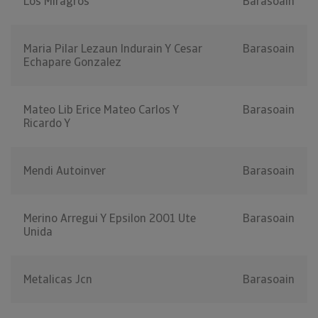
Los Miragros
Barasoain
Maria Pilar Lezaun Indurain Y Cesar
Barasoain
Echapare Gonzalez
Mateo Lib Erice Mateo Carlos Y
Barasoain
Ricardo Y
Mendi Autoinver
Barasoain
Merino Arregui Y Epsilon 2001 Ute
Barasoain
Unida
Metalicas Jcn
Barasoain