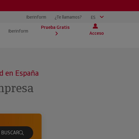
Iberinform
¿Te llamamos?
ES
Prueba Gratis
Iberinform
Acceso
Contenidos
Iberinform
En Iberinform disponemos de un amplio catálogo de
ad en España
Accede y descarga nuestros estudios e infografías
Es la filial de información de Atradius Crédito y
soluciones para negocios que contienen información
sobre el tejido empresarial español, plazos de pago de
Caución, compañía líder en el mundo en el seguro de
ecónomico-financiera, comercial, de comercio exterior,
mpresa
empresas y manuales para gestores de riesgo. Aquí
crédito. Con presencia en España y Portugal,
etc. de empresas y autónomos de todo el mundo para
también tienes acceso al último contenido audiovisual
invertimos más de 12 millones de euros en la compra y
que puedas: tomar mejores decisiones, evitar riesgos
disponible de Iberinform sobre nuestros productos y
tratamiento de datos de empresas. Asimismo, con
de impago y ampliar tu negocio en nuevos mercados.
sus funcionalidades.
estos datos desarrollamos soluciones cloud y API
aplicando modelos predictivos propios para que las
empresas puedan tomar mejores decisiones
BUSCAR
comerciales y analizar el riesgo de impago de sus