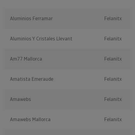
Aluminios Ferramar
Felanitx
Aluminios Y Cristales Llevant
Felanitx
Am77 Mallorca
Felanitx
Amatista Emeraude
Felanitx
Amawebs
Felanitx
Amawebs Mallorca
Felanitx