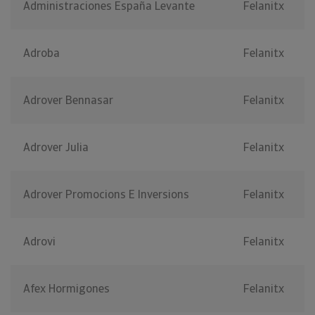
Administraciones España Levante
Felanitx
Adroba
Felanitx
Adrover Bennasar
Felanitx
Adrover Julia
Felanitx
Adrover Promocions E Inversions
Felanitx
Adrovi
Felanitx
Afex Hormigones
Felanitx