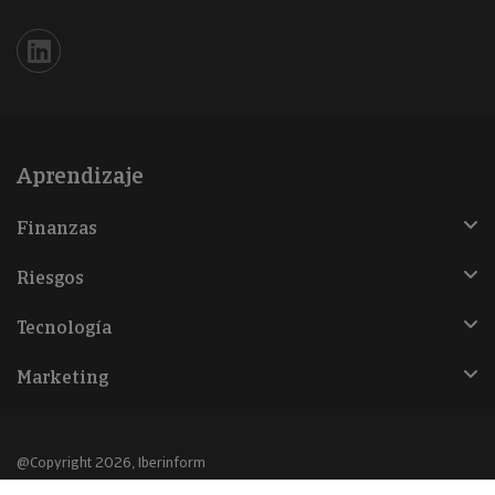
Iberinform en Linkedin
Aprendizaje
Finanzas
Riesgos
Tecnología
Marketing
@Copyright 2026, Iberinform