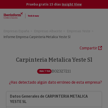
Prueba gratis 15 días
Insight View
Empresas España
Empresas Albacete
Empresas Yeste
Informe Empresa Carpinteria Metalica Yeste Sl
Compartir
Carpinteria Metalica Yeste Sl
B02327211
INACTIVA
¿Has detectado algún dato erróneo de esta empresa?
Datos Generales de CARPINTERIA METALICA
YESTE SL