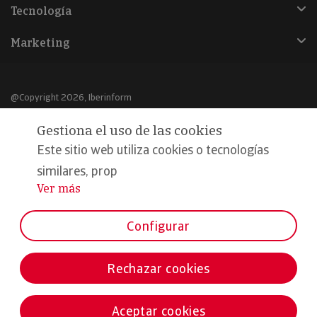
Tecnología
Marketing
@Copyright 2026, Iberinform
Gestiona el uso de las cookies
Aviso legal
Este sitio web utiliza cookies o tecnologías
Política de cookies
similares, prop
Declaración de privacidad
Ver más
...
Compromiso calidad y seguridad
Configurar
Formamos parte de:
Rechazar cookies
Aceptar cookies