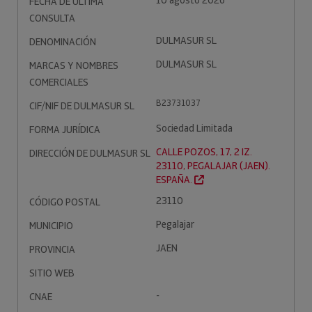
10 agosto 2026
FECHA DE ÚLTIMA
CONSULTA
DULMASUR SL
DENOMINACIÓN
DULMASUR SL
MARCAS Y NOMBRES
COMERCIALES
B23731037
CIF/NIF DE DULMASUR SL
Sociedad Limitada
FORMA JURÍDICA
CALLE POZOS, 17, 2 IZ.
DIRECCIÓN DE DULMASUR SL
23110, PEGALAJAR (JAEN).
ESPAÑA.
23110
CÓDIGO POSTAL
Pegalajar
MUNICIPIO
JAEN
PROVINCIA
SITIO WEB
-
CNAE