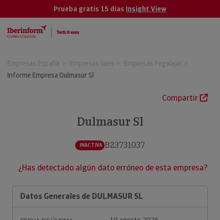
Prueba gratis 15 días
Insight View
Empresas España
Empresas Jaen
Empresas Pegalajar
Informe Empresa Dulmasur Sl
Compartir
Dulmasur Sl
B23731037
INACTIVA
¿Has detectado algún dato erróneo de esta empresa?
Datos Generales de DULMASUR SL