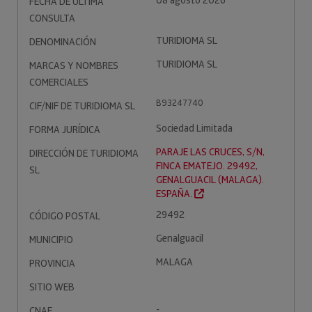
08 agosto 2026
FECHA DE ÚLTIMA
CONSULTA
TURIDIOMA SL
DENOMINACIÓN
TURIDIOMA SL
MARCAS Y NOMBRES
COMERCIALES
B93247740
CIF/NIF DE TURIDIOMA SL
Sociedad Limitada
FORMA JURÍDICA
PARAJE LAS CRUCES, S/N,
DIRECCIÓN DE TURIDIOMA
FINCA EMATEJO. 29492,
SL
GENALGUACIL (MALAGA).
ESPAÑA.
29492
CÓDIGO POSTAL
Genalguacil
MUNICIPIO
MALAGA
PROVINCIA
SITIO WEB
-
CNAE