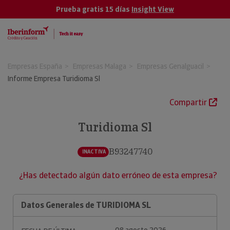
Prueba gratis 15 días
Insight View
Empresas España
Empresas Malaga
Empresas Genalguacil
Informe Empresa Turidioma Sl
Compartir
Turidioma Sl
B93247740
INACTIVA
¿Has detectado algún dato erróneo de esta empresa?
Datos Generales de TURIDIOMA SL