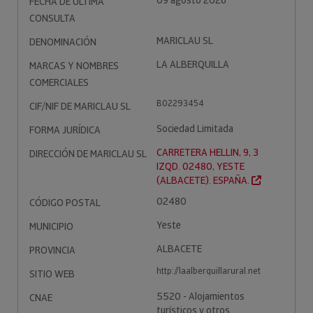
09 agosto 2026
FECHA DE ÚLTIMA
CONSULTA
MARICLAU SL
DENOMINACIÓN
LA ALBERQUILLA
MARCAS Y NOMBRES
COMERCIALES
B02293454
CIF/NIF DE MARICLAU SL
Sociedad Limitada
FORMA JURÍDICA
CARRETERA HELLIN, 9, 3
DIRECCIÓN DE MARICLAU SL
IZQD. 02480, YESTE
(ALBACETE). ESPAÑA.
02480
CÓDIGO POSTAL
Yeste
MUNICIPIO
ALBACETE
PROVINCIA
http://laalberquillarural.net
SITIO WEB
5520 - Alojamientos
CNAE
turísticos y otros