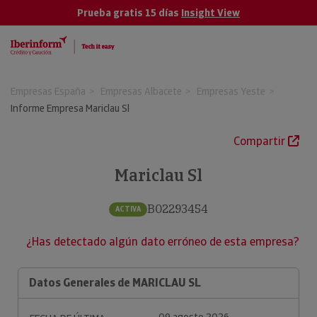
Prueba gratis 15 días
Insight View
Empresas España
Empresas Albacete
Empresas Yeste
Informe Empresa Mariclau Sl
Compartir
Mariclau Sl
B02293454
ACTIVA
¿Has detectado algún dato erróneo de esta empresa?
Datos Generales de MARICLAU SL