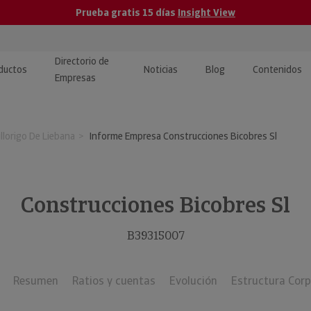
Prueba gratis 15 días
Insight View
Directorio de
ductos
Noticias
Blog
Contenidos
Empresas
caPro · Análisis de datos
eos: presentación de
ormación empresas
llorigo De Liebana
Informe Empresa Construcciones Bicobres Sl
ancieros
ducto y tutoriales
ormación Pública
 · Integración de Datos para
cionario Económico
M y ERP
Construcciones Bicobres Sl
ormación Investigada
llect · Recuperación de
B39315007
uda
Resumen
Ratios y cuentas
Evolución
Estructura Corp