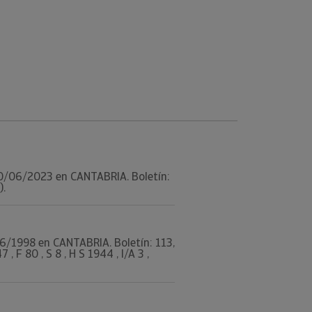
l 30/06/2023 en CANTABRIA. Boletín:
).
/06/1998 en CANTABRIA. Boletín: 113,
F 80 , S 8 , H S 1944 , I/A 3 ,