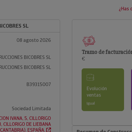
¿Has 
BICOBRES SL
08 agosto 2026
Tramo de facturació
UCCIONES BICOBRES SL
€
UCCIONES BICOBRES SL
B39315007
Evolución
ventas
Igual
Sociedad Limitada
ION IVANA, 5, CILLORIGO
, CILLORIGO DE LIEBANA
(CANTABRIA). ESPAÑA.
Resumen de Construcci