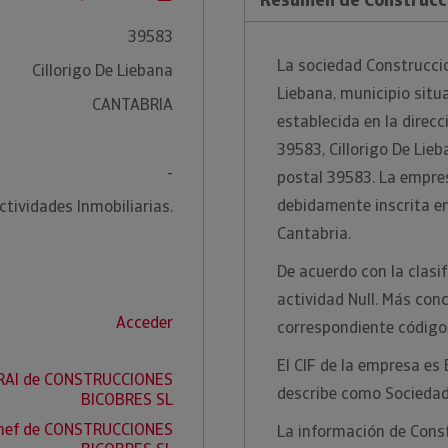
39583
La sociedad Construccio
Cillorigo De Liebana
Liebana, municipio situ
CANTABRIA
establecida en la direcc
39583, Cillorigo De Lieb
-
postal 39583. La empre
debidamente inscrita en 
ctividades Inmobiliarias.
Cantabria.
De acuerdo con la clasi
actividad Null. Más conc
Acceder
correspondiente código 
El CIF de la empresa es
 RAI de CONSTRUCCIONES
describe como Sociedad
BICOBRES SL
snef de CONSTRUCCIONES
La información de Const