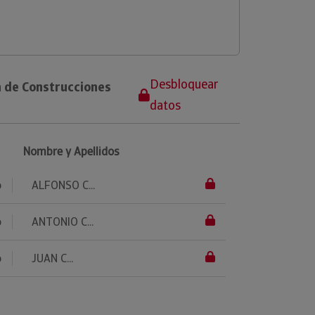
Desbloquear
a de Construcciones
datos
Nombre y Apellidos
o
ALFONSO C...
o
ANTONIO C...
o
JUAN C...