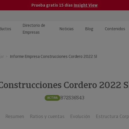
Prueba gratis 15 días
Insight View
Directorio de
ductos
Noticias
Blog
Contenidos
Empresas
caPro · Análisis de datos
eos: presentación de
ormación empresas
jar
Informe Empresa Construcciones Cordero 2022 Sl
ancieros
ducto y tutoriales
ormación Pública
 · Integración de Datos para
cionario Económico
M y ERP
Construcciones Cordero 2022 S
ormación Investigada
llect · Recuperación de
B72536543
ACTIVA
uda
Resumen
Ratios y cuentas
Evolución
Estructura Corp