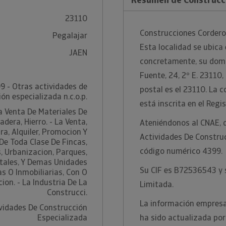
23110
Construcciones Cordero 
Pegalajar
Esta localidad se ubica 
JAEN
concretamente, su domic
Fuente, 24, 2º E. 23110,
9 - Otras actividades de
postal es el 23110. La
ón especializada n.c.o.p.
está inscrita en el Regi
a Venta De Materiales De
dera, Hierro. - La Venta,
Ateniéndonos al CNAE, 
a, Alquiler, Promocion Y
Actividades De Construc
De Toda Clase De Fincas,
código numérico 4399.
s, Urbanizacion, Parques,
tales, Y Demas Unidades
Su CIF es B72536543 y s
s O Inmobiliarias, Con O
ion. - La Industria De La
Limitada.
Construcci.
La información empresa
vidades De Construcción
Especializada
ha sido actualizada po