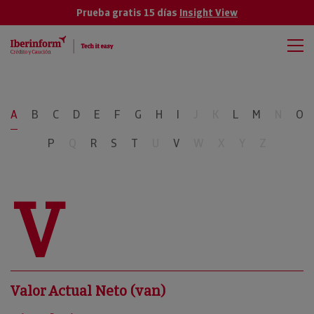
Prueba gratis 15 días
Insight View
A
B
C
D
E
F
G
H
I
J
K
L
M
N
O
P
Q
R
S
T
U
V
W
X
Y
Z
V
Valor Actual Neto (van)