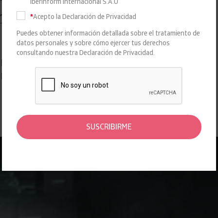
Iberinform Internacional S.A.U
 no tiene actividad
*
Acepto la Declaración de Privacidad
Puedes obtener información detallada sobre el tratamiento de
ESTUDIOS
datos personales y sobre cómo ejercer tus derechos
consultando nuestra
Declaración de Privacidad
.
los registros oficiales acumulan casi 1.758.000
publican actos ni depositan cuentas.
SUSCRIBIRME