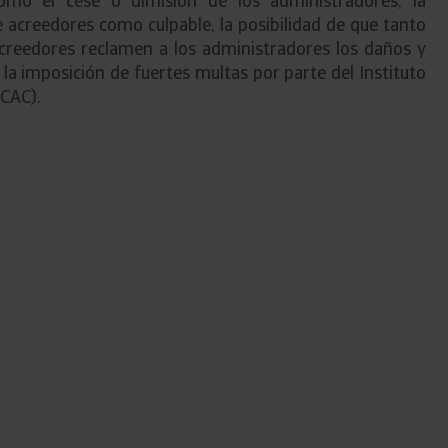
mo el cese o dimisión de los administradores, la
e acreedores como culpable, la posibilidad de que tanto
creedores reclamen a los administradores los daños y
 la imposición de fuertes multas por parte del Instituto
ICAC).