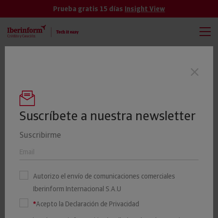
Prueba gratis 15 días
Insight View
TODAS
VER MÁS
El 19% de las empresas cántabras tienen
Últimas noticias
un riesgo elevado o máximo de impago
Suscríbete a nuestra newsletter
Suscribirme
El 21% de las empresas
riojanas está en riesgo
Autorizo el envío de comunicaciones comerciales
máximo o elevado de
Iberinform Internacional S.A.U
impago
*
Acepto la Declaración de Privacidad