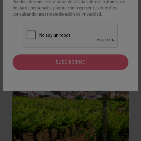
Puedes obtener información detallada sobre el tratamiento
08 JUNIO 2022
Iberinform
de datos personales y sobre cómo ejercer tus derechos
consultando nuestra
EMPRESAS0
Declaración de Privacidad
.
De acuerdo con los datos que ofrece Insight View, el tejido
productivo de La Rioja ha registrado un deterioro de tres
puntos de su riesgo de crédito a lo largo de la pandemia.
SUSCRIBIRME