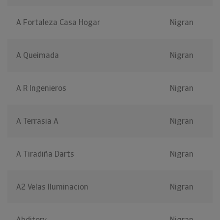
A Fortaleza Casa Hogar
Nigran
A Queimada
Nigran
A R Ingenieros
Nigran
A Terrasia A
Nigran
A Tiradiña Darts
Nigran
A2 Velas Iluminacion
Nigran
Abditory
Nigran