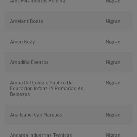
Amc Miramontes Holding
Nigran
Amelant Boats
Nigran
Ameri Kozy
Nigran
Amodiño Eventos
Nigran
Ampa Del Colegio Publico De
Nigran
Educacion Infantil Y Primariao As
Beleazas
Ana Isabel Cao Marques
Nigran
Ancarsa Industrias Tecnicas
Nigran