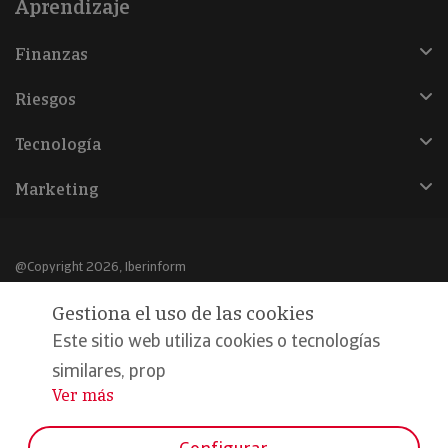
Aprendizaje
Finanzas
Riesgos
Tecnología
Marketing
@Copyright 2026, Iberinform
Gestiona el uso de las cookies
Aviso legal
Este sitio web utiliza cookies o tecnologías
Política de cookies
similares, prop
Declaración de privacidad
Ver más
...
Compromiso calidad y seguridad