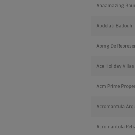
Aaaamazing Bou
Abdelati Badouh
Abmg De Represe
Ace Holiday Villa
Acm Prime Proper
Acromantula Arqu
Acromantula Reha