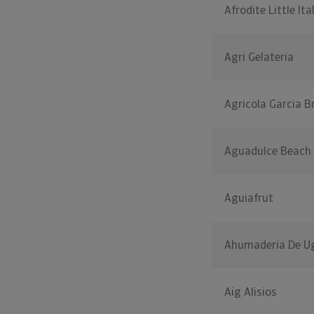
Afrodite Little It
Agri Gelateria
Agricola Garcia B
Aguadulce Beach
Aguiafrut
Ahumaderia De U
Aig Alisios