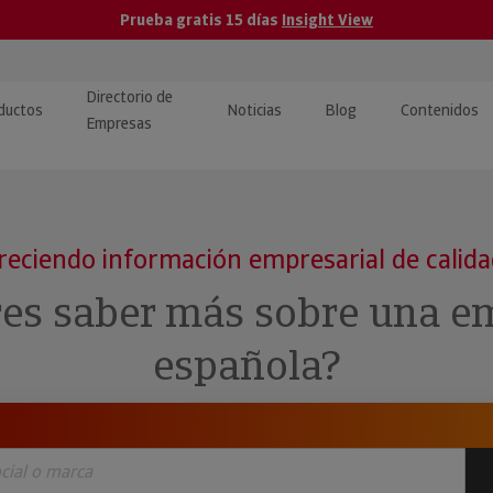
Prueba gratis 15 días
Insight View
Directorio de
ductos
Noticias
Blog
Contenidos
Empresas
caPro · Análisis de datos
eos: presentación de
ormación empresas
ancieros
ducto y tutoriales
reciendo información empresarial de calid
ormación Pública
 · Integración de Datos para
cionario Económico
res saber más sobre una e
M y ERP
ormación Investigada
española?
llect · Recuperación de
uda