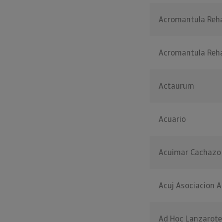
Acromantula Reha
Acromantula Reha
Actaurum
Acuario
Acuimar Cachazo
Acuj Asociacion Ar
Ad Hoc Lanzarote