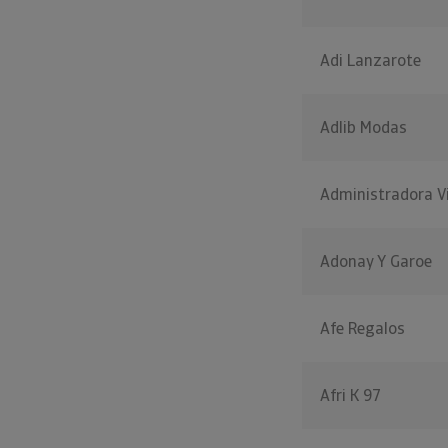
Adi Lanzarote
Adlib Modas
Administradora Vi
Adonay Y Garoe
Afe Regalos
Afri K 97