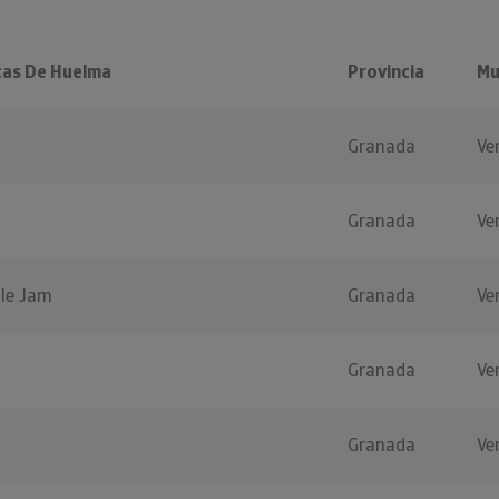
tas De Huelma
Provincia
Mu
Granada
Ve
Granada
Ve
ple Jam
Granada
Ve
Granada
Ve
Granada
Ve