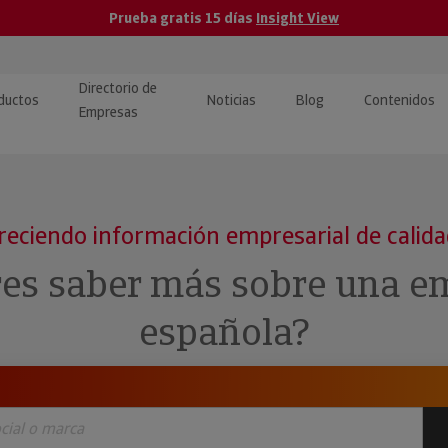
Prueba gratis 15 días
Insight View
Directorio de
ductos
Noticias
Blog
Contenidos
Empresas
caPro · Análisis de datos
eos: presentación de
ormación empresas
ancieros
ducto y tutoriales
reciendo información empresarial de calid
ormación Pública
 · Integración de Datos para
cionario Económico
res saber más sobre una e
M y ERP
ormación Investigada
española?
llect · Recuperación de
uda