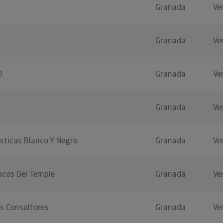
Granada
Ve
Granada
Ve
0
Granada
Ve
Granada
Ve
sticas Blanco Y Negro
Granada
Ve
icos Del Temple
Granada
Ve
ts Consultores
Granada
Ve