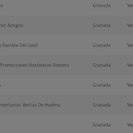
ur
Granada
Ve
res Amigos
Granada
Ve
 Rambla Del Genil
Granada
Ve
 Promociones Hosteleras Romero
Granada
Ve
s
Granada
Ve
limentarias Ventas De Huelma
Granada
Ve
Granada
Ve