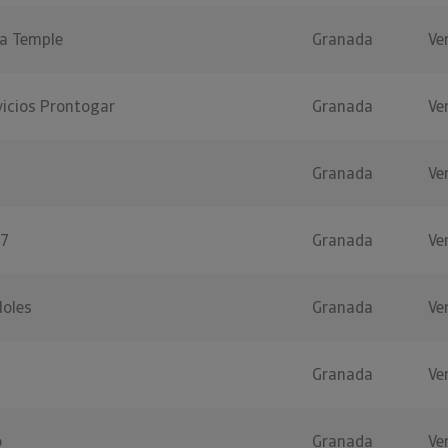
a Temple
Granada
Ve
vicios Prontogar
Granada
Ve
Granada
Ve
97
Granada
Ve
oles
Granada
Ve
Granada
Ve
o
Granada
Ve