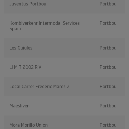
Juventus Portbou
Portbou
Kombiverkehr Intermodal Services
Portbou
Spain
Les Guiules
Portbou
Ll M T 2002 R V
Portbou
Local Carrer Frederic Mares 2
Portbou
Maesliven
Portbou
Mora Morillo Union
Portbou