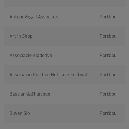
Antoni Vega I Associats
Portbou
Art In Shop
Portbou
Associacio Aladeriva
Portbou
Associacio Portbou Hot Jazz Festival
Portbou
Bastiani&d'huicque
Portbou
Buyan Sib
Portbou