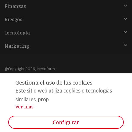
Finanzas
Riesgos
Tecnología
Marketing
@Copyright 2026, Iberinform
Gestiona el uso de las cookies
Aviso legal
Este sitio web utiliza cookies o tecnologías
Política de cookies
similares, prop
Declaración de privacidad
Ver más
...
Compromiso calidad y seguridad
Configurar
Formamos parte de: