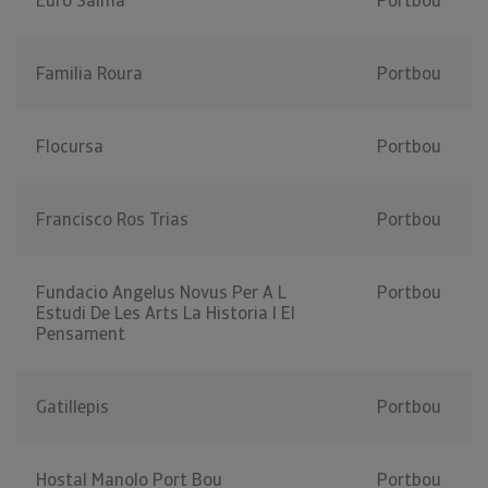
Euro Salma
Portbou
Familia Roura
Portbou
Flocursa
Portbou
Francisco Ros Trias
Portbou
Fundacio Angelus Novus Per A L
Portbou
Estudi De Les Arts La Historia I El
Pensament
Gatillepis
Portbou
Hostal Manolo Port Bou
Portbou