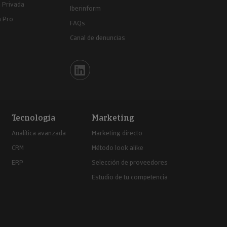
 Privada
Iberinform
a Pro
FAQs
Canal de denuncias
Iberinform en Linkedin
Tecnología
Marketing
Analítica avanzada
Marketing directo
CRM
Método look alike
ERP
Selección de proveedores
Estudio de tu competencia