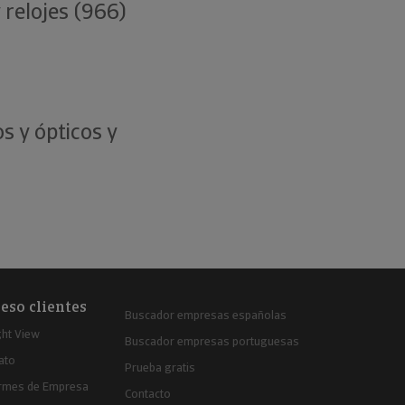
 relojes (966)
s y ópticos y
eso clientes
Buscador empresas españolas
ght View
Buscador empresas portuguesas
ato
Prueba gratis
ormes de Empresa
Contacto