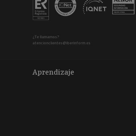
¿Te llamamos?
atencionclientes@iberinform.es
Aprendizaje