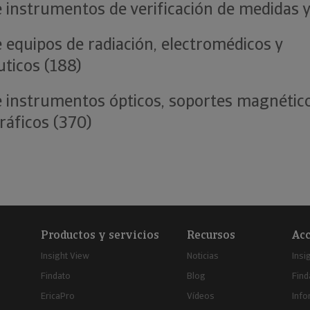
e instrumentos de verificación de medidas y
e equipos de radiación, electromédicos y
uticos (188)
e instrumentos ópticos, soportes magnético
ráficos (370)
Productos y servicios
Recursos
Acc
Insight View
Noticias
Insi
Findato
Blog
Find
EricaPro
Vídeos
Inf