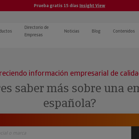
Prueba gratis 15 días
Insight View
Directorio de
ductos
Noticias
Blog
Contenidos
Empresas
caPro · Análisis de datos
eos: presentación de
ormación empresas
ancieros
ducto y tutoriales
reciendo información empresarial de calid
ormación Pública
 · Integración de Datos para
cionario Económico
res saber más sobre una e
M y ERP
ormación Investigada
española?
llect · Recuperación de
uda