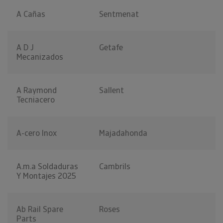
A Cañas
Sentmenat
A D J
Getafe
Mecanizados
A Raymond
Sallent
Tecniacero
A-cero Inox
Majadahonda
A.m.a Soldaduras
Cambrils
Y Montajes 2025
Ab Rail Spare
Roses
Parts