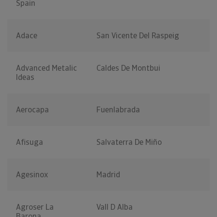
Spain
Adace
San Vicente Del Raspeig
Advanced Metalic
Caldes De Montbui
Ideas
Aerocapa
Fuenlabrada
Afisuga
Salvaterra De Miño
Agesinox
Madrid
Agroser La
Vall D Alba
Barona