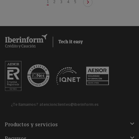
1
2
3
4
5
¿Te llamamos?
atencionclientes@iberinform.es
Productos y servicios
Recursos