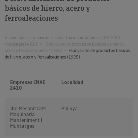
básicos de hierro, acero y
ferroaleaciones
Actividades económicas
Industria manufacturera (301.926)
Metalurgia (4.610)
Fabricación de productos básicos de hierro,
acero y ferroaleaciones (1.935)
Fabricación de productos básicos
de hierro, acero y ferroaleaciones (1935)
Empresas CNAE
Localidad
2410
4m Mecanitzats
Polinya
Maquinaria
Manteniment I
Muntatges