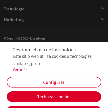
Tecnología
Marketing
@Copyright 2026, Iberinform
Gestiona el uso de las cookies
Aviso legal
Este sitio web utiliza cookies o tecnologías
Política de cookies
similares, prop
Declaración de privacidad
Ver más
...
Compromiso calidad y seguridad
Configurar
Formamos parte de:
Rechazar cookies