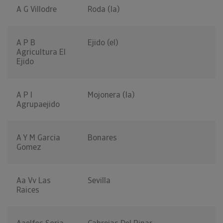
A G Villodre
Roda (la)
A P B
Ejido (el)
Agricultura El
Ejido
A P I
Mojonera (la)
Agrupaejido
A Y M Garcia
Bonares
Gomez
Aa Vv Las
Sevilla
Raices