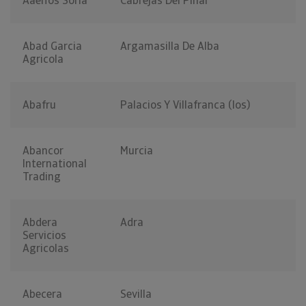
Aaelfos Soria
Cabrejas Del Pinar
Abad Garcia
Argamasilla De Alba
Agricola
Abafru
Palacios Y Villafranca (los)
Abancor
Murcia
International
Trading
Abdera
Adra
Servicios
Agricolas
Abecera
Sevilla