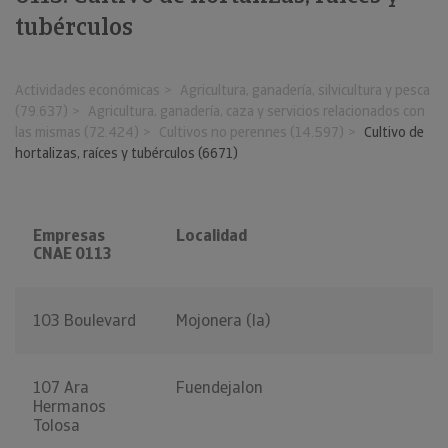
tubérculos
Actividades económicas
Agricultura, ganadería, silvicultura y pesca
(79.637)
Agricultura, ganadería, caza y servicios relacionados con
las mismas (72.424)
Cultivos no perennes (14.597)
Cultivo de
hortalizas, raíces y tubérculos (6671)
Empresas
Localidad
CNAE 0113
103 Boulevard
Mojonera (la)
107 Ara
Fuendejalon
Hermanos
Tolosa