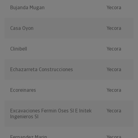
Bujanda Mugan
Yecora
Casa Oyon
Yecora
Clinibell
Yecora
Echazarreta Construcciones
Yecora
Ecoreinares
Yecora
Excavaciones Fermin Oses Sl E Initek
Yecora
Ingenieros Sl
Fernandez Marin
Yecora