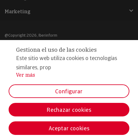
Marketing
@Copyright 2026, Iberinform
Gestiona el uso de las cookies
Aviso legal
Este sitio web utiliza cookies o tecnologías
Política de cookies
similares, prop
Declaración de privacidad
Ver más
...
Compromiso calidad y seguridad
Configurar
Formamos parte de:
Rechazar cookies
Aceptar cookies