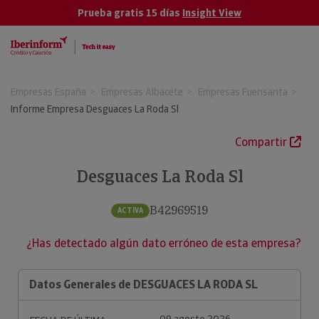
Prueba gratis 15 días
Insight View
Empresas España
Empresas Albacete
Empresas Fuensanta
Informe Empresa Desguaces La Roda Sl
Compartir
Desguaces La Roda Sl
B42969519
ACTIVA
¿Has detectado algún dato erróneo de esta empresa?
Datos Generales de DESGUACES LA RODA SL