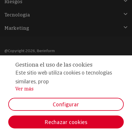
Riesgos
Tecnología
Marketing
@Copyright 2026, Iberinform
Gestiona el uso de las cookies
Aviso legal
Este sitio web utiliza cookies o tecnologías
Política de cookies
similares, prop
Declaración de privacidad
Ver más
...
Compromiso calidad y seguridad
Configurar
Formamos parte de:
Rechazar cookies