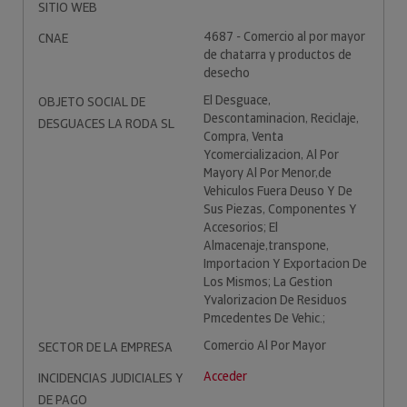
SITIO WEB
4687 - Comercio al por mayor
CNAE
de chatarra y productos de
desecho
El Desguace,
OBJETO SOCIAL DE
Descontaminacion, Reciclaje,
DESGUACES LA RODA SL
Compra, Venta
Ycomercializacion, Al Por
Mayory Al Por Menor,de
Vehiculos Fuera Deuso Y De
Sus Piezas, Componentes Y
Accesorios; El
Almacenaje,transpone,
Importacion Y Exportacion De
Los Mismos; La Gestion
Yvalorizacion De Residuos
Pmcedentes De Vehic.;
Comercio Al Por Mayor
SECTOR DE LA EMPRESA
Acceder
INCIDENCIAS JUDICIALES Y
DE PAGO