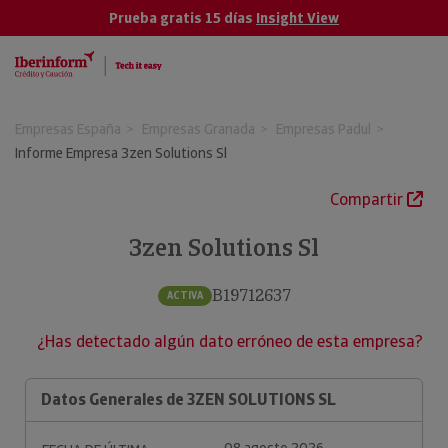
Prueba gratis 15 días
Insight View
Empresas España
Empresas Granada
Empresas Padul
Informe Empresa 3zen Solutions Sl
Compartir
3zen Solutions Sl
B19712637
ACTIVA
¿Has detectado algún dato erróneo de esta empresa?
Datos Generales de 3ZEN SOLUTIONS SL